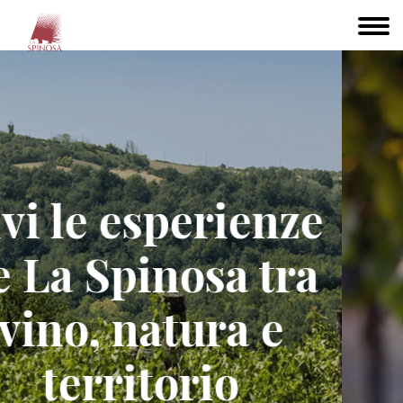
Azienda agricola biologica toscana
Azienda agricola biologica
in Toscana nel cuore del
Chianti
La Spinosa è un’azienda agricola biologica nel cuore del
Chianti Toscano, dove produciamo vino biologico e olio
extravergine nel rispetto della natura, della biodiversità
e della salute.