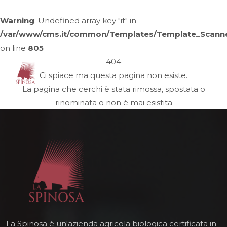
Warning
: Undefined array key "it" in
/var/www/cms.it/common/Templates/Template_Scann
on line
805
404
Ci spiace ma questa pagina non esiste.
La pagina che cerchi è stata rimossa, spostata o
rinominata o non è mai esistita
La Spinosa è un'azienda agricola biologica certificata in