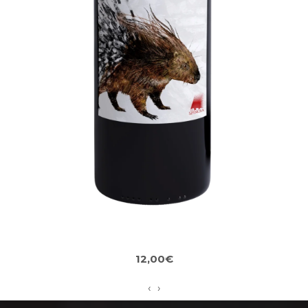
23,50€
‹
›